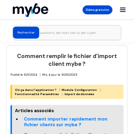
Démo gratuite
Comment remplir le fichier d'import
client mybe ?
|
Publié le
10/1/2024
Mis à jour le
30/10/2025
|
Où ça dans l'application ?
Module
Configuration
Fonctionnalité
Paramètres
Import de données
Articles associés
Comment importer rapidement mon
fichier clients sur mybe ?