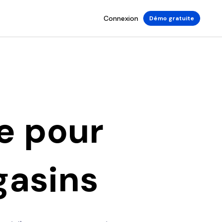
Connexion
Démo gratuite
se pour
gasins