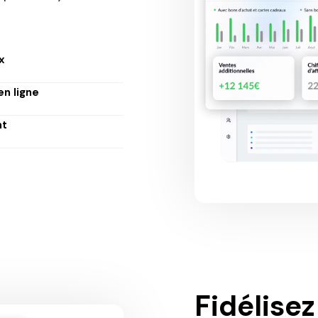
x
en ligne
nt
Fidélisez