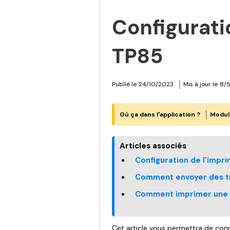
Configurati
TP85
|
Publié le
24/10/2023
Mis à jour le
8/
|
Où ça dans l'application ?
Modul
Articles associés
Configuration de l'imp
Comment envoyer des ti
Comment imprimer une f
Cet article vous permettra de con