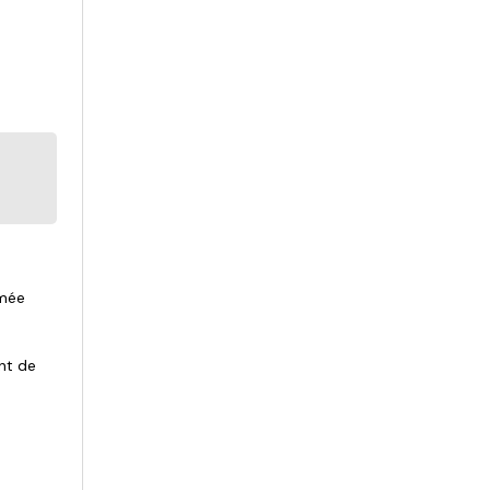
umée
nt de