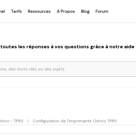
iel
Tarifs
Ressources
A Propos
Blog
Forum
toutes les réponses à vos questions grâce à notre aide e
xhoo - TP85
Configuration de l'imprimante Oxhoo TP85