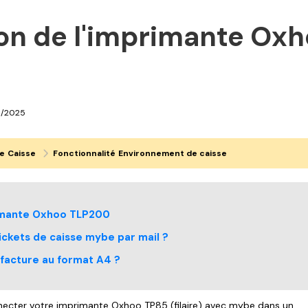
on de l'imprimante Ox
5/2025
e
Caisse
Fonctionnalité
Environnement de caisse
rimante Oxhoo TLP200
ckets de caisse mybe par mail ?
acture au format A4 ?
necter votre imprimante Oxhoo TP85 (filaire) avec mybe dans un