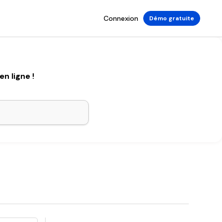
Connexion
Démo gratuite
n ligne !