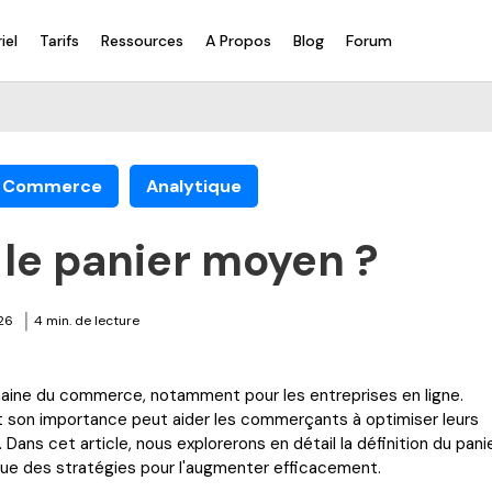
iel
Tarifs
Ressources
A Propos
Blog
Forum
Commerce
Analytique
le panier moyen ?
|
26
4 min. de lecture
maine du commerce, notamment pour les entreprises en ligne.
 son importance peut aider les commerçants à optimiser leurs
 Dans cet article, nous explorerons en détail la définition du pani
 que des stratégies pour l'augmenter efficacement.