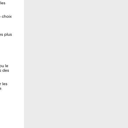
les
e choix
es plus
s
ou le
ù des
r les
e.