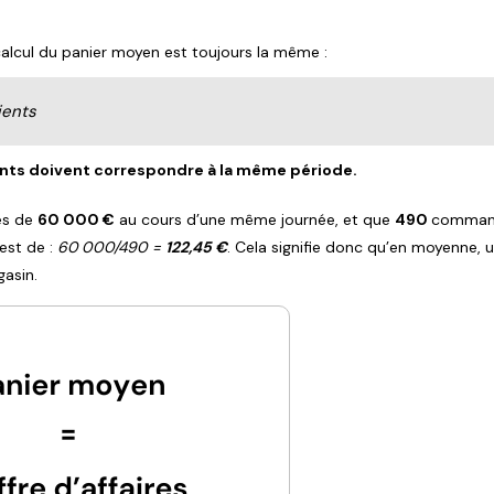
 calcul du panier moyen est toujours la même :
ients
lients doivent correspondre à la même période.
res de
60 000 €
au cours d’une même journée, et que
490
comman
est de :
60 000/490 =
122,45 €
. Cela signifie donc qu’en moyenne, 
gasin.