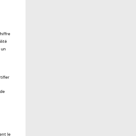
hiffre
lité
 un
ifier
.
 de
s
ent le