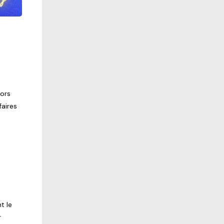
lors
faires
t le
r