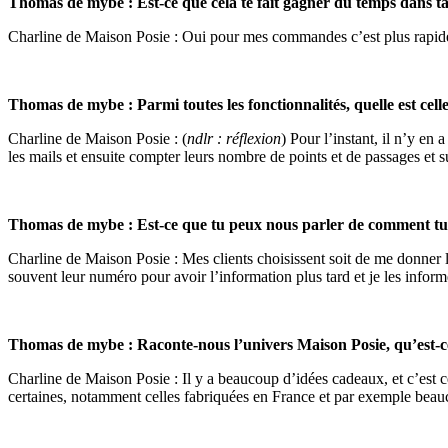
Thomas de mybe : Est-ce que cela te fait gagner du temps dans t
Charline de Maison Posie : Oui pour mes commandes c’est plus rapid
Thomas de mybe : Parmi toutes les fonctionnalités, quelle est celle 
Charline de Maison Posie : (
ndlr : réflexion
) Pour l’instant, il n’y en
les mails et ensuite compter leurs nombre de points et de passages et su
Thomas de mybe : Est-ce que tu peux nous parler de comment tu 
Charline de Maison Posie : Mes clients choisissent soit de me donner l
souvent leur numéro pour avoir l’information plus tard et je les infor
Thomas de mybe : Raconte-nous l’univers Maison Posie, qu’est-ce 
Charline de Maison Posie : Il y a beaucoup d’idées cadeaux, et c’est ce
certaines, notamment celles fabriquées en France et par exemple beauco