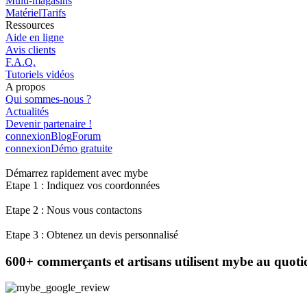
Multi-magasins
Matériel
Tarifs
Ressources
Aide en ligne
Avis clients
F.A.Q.
Tutoriels vidéos
A propos
Qui sommes-nous ?
Actualités
Devenir partenaire !
connexion
Blog
Forum
connexion
Démo gratuite
Démarrez rapidement avec mybe
Etape 1 : Indiquez vos coordonnées
Etape 2 : Nous vous contactons
Etape 3 : Obtenez un devis personnalisé
600+ commerçants et artisans utilisent mybe au quotid